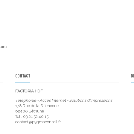
ire.
CONTACT
B
FACTORIA HDF
Téléphonie - Accès Internet - Solutions d'impressions
178 Rue de la Faïencerie
62400
Béthune
Tél : 03.21.52.40.15
contact@pygmaconseil.fr